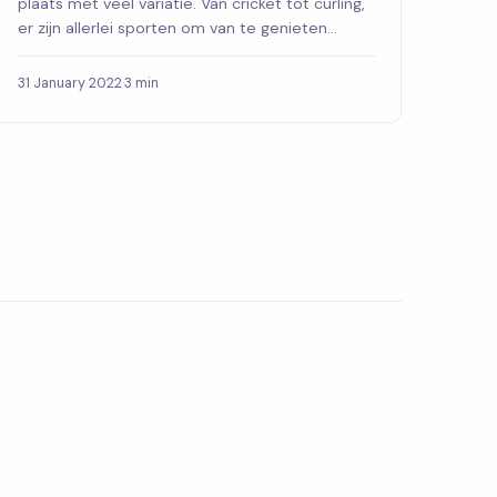
plaats met veel variatie. Van cricket tot curling,
er zijn allerlei sporten om van te genieten...
31 January 2022
·
3 min