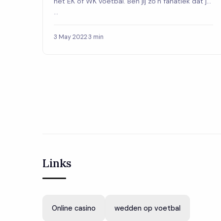
het EK of WK voetbal. Ben jij zo’n fanatiek dat je
...
3 May 2022
·
3 min
Links
Online casino
wedden op voetbal