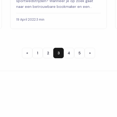
sportwedstrijden? Wanneer je op zoek gaat
naar een betrouwbare bookmaker en een
bonuscode wilt ...
19 April 2022
·
3 min
«
1
2
3
4
5
»