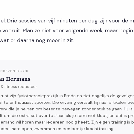
el. Drie sessies van vijf minuten per dag zijn voor d
ap vooruit. Plan ze niet voor volgende week, maar begi
 wat er daarna nog meer in zit.
HREVEN DOOR
n Hermans
 & fitness redacteur
runt zijn fysiotherapiepraktijk in Breda en ziet dagelijks de gevolge
of te enthousiast sporten. Die ervaring vertaalt hij naar artikelen o
ery die je helpen om beter te bewegen zonder stuk te gaan. Hij is
lt om die extra set over te slaan als je form niet klopt, en dat is p
iemand wil horen maar iedereen nodig heeft. Zijn eigen training is
uden: hardlopen, zwemmen en een beetje krachttraining.