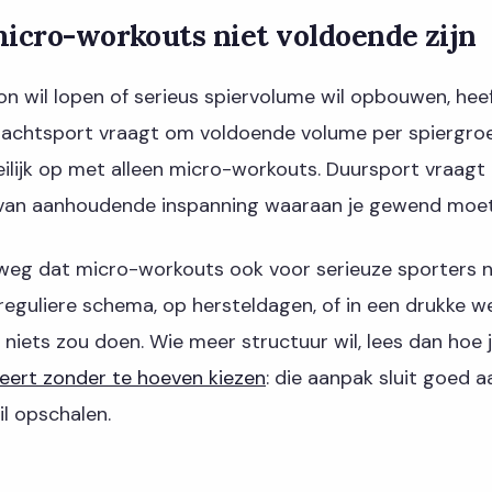
cro-workouts niet voldoende zijn
n wil lopen of serieus spiervolume wil opbouwen, hee
Krachtsport vraagt om voldoende volume per spiergro
ilijk op met alleen micro-workouts. Duursport vraagt
van aanhoudende inspanning waaraan je gewend moet
weg dat micro-workouts ook voor serieuze sporters nut
 reguliere schema, op hersteldagen, of in een drukke w
niets zou doen. Wie meer structuur wil, lees dan hoe 
eert zonder te hoeven kiezen
: die aanpak sluit goed a
l opschalen.