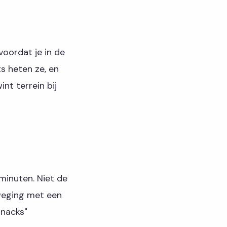
voordat je in de
ts heten ze, en
nt terrein bij
 minuten. Niet de
weging met een
snacks"