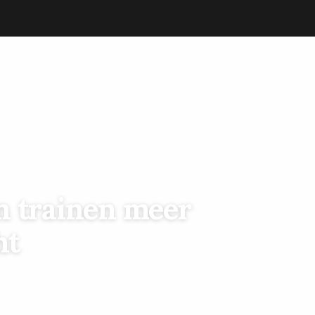
 trainen meer
ht