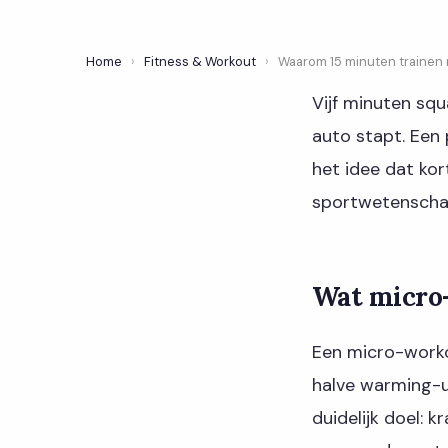
Home
›
Fitness & Workout
›
Waarom 15 minuten trainen 
Vijf minuten squ
auto stapt. Een 
het idee dat kor
sportwetenscha
Wat micro
Een micro-workou
halve warming-u
duidelijk doel: k