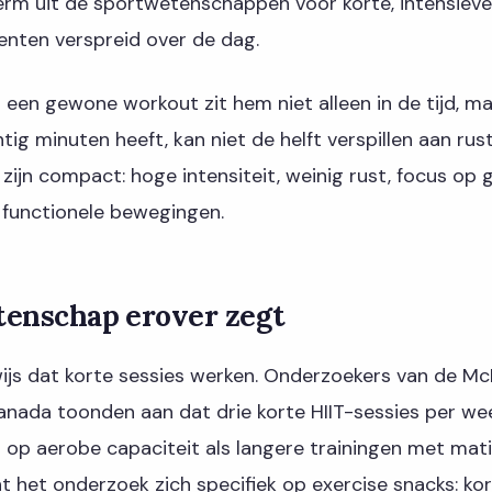
rm uit de sportwetenschappen voor korte, intensieve
ten verspreid over de dag.
 een gewone workout zit hem niet alleen in de tijd, ma
tig minuten heeft, kan niet de helft verspillen aan rust
ijn compact: hoge intensiteit, weinig rust, focus op 
 functionele bewegingen.
tenschap erover zegt
ewijs dat korte sessies werken. Onderzoekers van de M
Canada toonden aan dat drie korte HIIT-sessies per we
op aerobe capaciteit als langere trainingen met matig
t het onderzoek zich specifiek op exercise snacks: ko