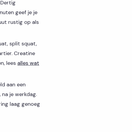
 Dertig
nuten geef je je
ut rustig op als
t, split squat,
artier. Creatine
en, lees
alles wat
eld aan een
 na je werkdag.
ering laag genoeg