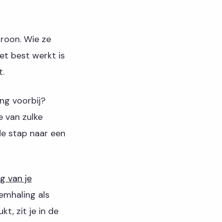
troon. Wie ze
et best werkt is
t.
ng voorbij?
e van zulke
de stap naar een
g van je
demhaling als
kt, zit je in de