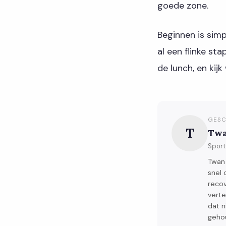
goede zone.
Beginnen is simp
al een flinke st
de lunch, en kijk
GESC
T
Twa
Sport
Twan 
snel 
recov
verte
dat n
geho