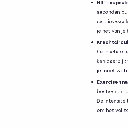
HIIT-capsul
seconden burp
cardiovascul
je net van je
Krachtcircui
heupscharnier
kan daarbij t
je moet wete
Exercise sn
bestaand mom
De intensite
om het vol t