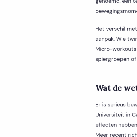
genoemd, een te
bewegingsmomen
Het verschil met
aanpak. Wie twin
Micro-workouts z
spiergroepen of
Wat de we
Er is serieus b
Universiteit in 
effecten hebben 
Meer recent rich