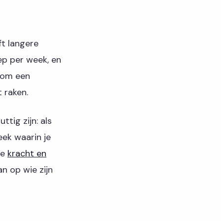
ft langere
ep per week, en
 om een
 raken.
tig zijn: als
eek waarin je
je
kracht en
an op wie zijn