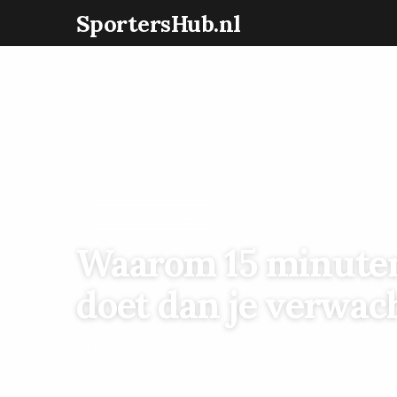
SportersHub.nl
FITNESS & WORKOUT
Waarom 15 minuten
doet dan je verwac
23 May 2026
·
4 min leestijd