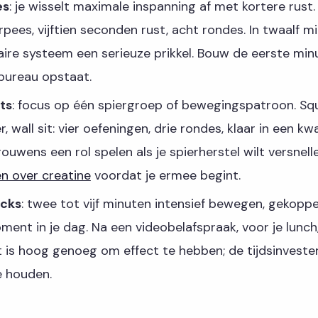
es
: je wisselt maximale inspanning af met kortere rust.
ees, vijftien seconden rust, acht rondes. In twaalf mi
aire systeem een serieuze prikkel. Bouw de eerste minu
 bureau opstaat.
ts
: focus op één spiergroep of bewegingspatroon. Squa
, wall sit: vier oefeningen, drie rondes, klaar in een kw
rouwens een rol spelen als je spierherstel wilt versnell
n over creatine
voordat je ermee begint.
acks
: twee tot vijf minuten intensief bewegen, gekopp
ent in je dag. Na een videobelafspraak, voor je lunch,
it is hoog genoeg om effect te hebben; de tijdsinvest
e houden.