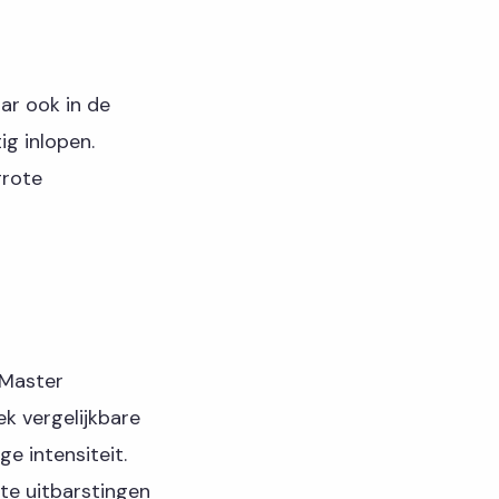
ar ook in de
ig inlopen.
grote
cMaster
ek vergelijkbare
e intensiteit.
rte uitbarstingen