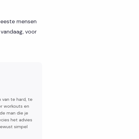
e meeste mensen
n vandaag, voor
n van te hard, te
ver workouts en
 de man die je
recies het advies
 bewust simpel