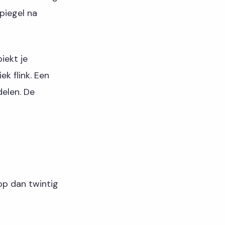
piegel na
iekt je
k flink. Een
delen. De
 op dan twintig