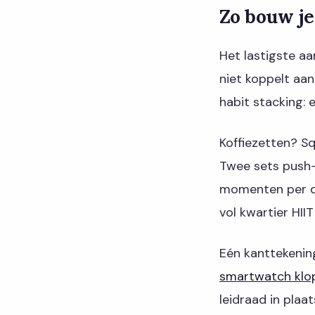
Zo bouw je
Het lastigste aa
niet koppelt aan
habit stacking: 
Koffiezetten? Sq
Twee sets push-u
momenten per da
vol kwartier HIIT
Eén kanttekening
smartwatch klopt 
leidraad in plaat