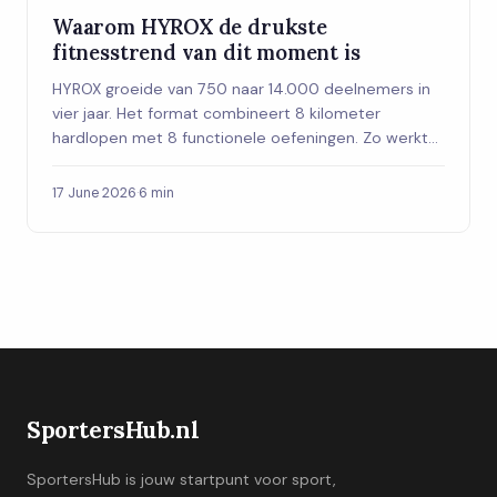
Waarom HYROX de drukste
fitnesstrend van dit moment is
HYROX groeide van 750 naar 14.000 deelnemers in
vier jaar. Het format combineert 8 kilometer
hardlopen met 8 functionele oefeningen. Zo werkt
het en of het iets voor jou is.
17 June 2026
·
6 min
SportersHub.nl
SportersHub is jouw startpunt voor sport,